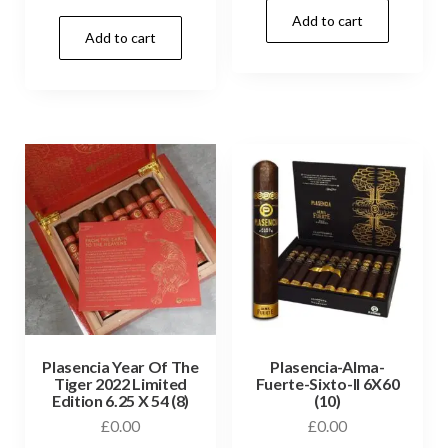
Add to cart
Add to cart
Plasencia Year Of The
Plasencia-Alma-
Tiger 2022 Limited
Fuerte-Sixto-II 6X60
Edition 6.25 X 54 (8)
(10)
£
0.00
£
0.00