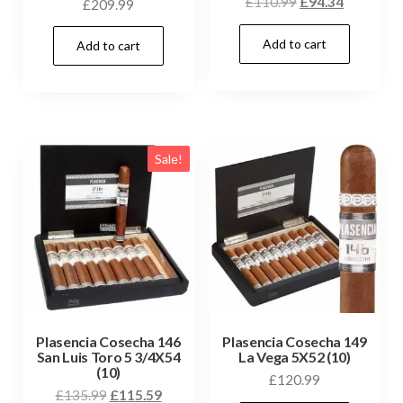
£
110.99
£
94.34
£
209.99
Add to cart
Add to cart
Sale!
Plasencia Cosecha 146
Plasencia Cosecha 149
San Luis Toro 5 3/4X54
La Vega 5X52 (10)
(10)
£
120.99
£
135.99
£
115.59