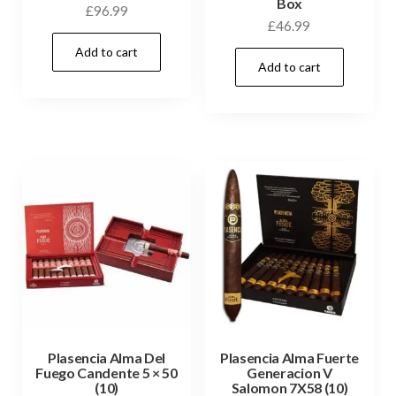
Box
£
96.99
£
46.99
Add to cart
Add to cart
Plasencia Alma Del
Plasencia Alma Fuerte
Fuego Candente 5 × 50
Generacion V
(10)
Salomon 7X58 (10)